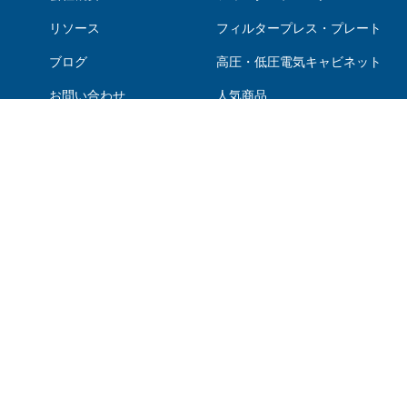
リソース
フィルタープレス・プレート
ブログ
高圧・低圧電気キャビネット
お問い合わせ
人気商品
低電圧電源キャビネット
マルチディスクスクリュープレス
プランジャーポンプ
圧力容器