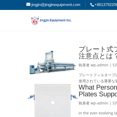
jingjin@jingjinequipment.com
+861379220
プレート式
注意点とは
執筆者
wp-admin
|
5月
プレートフィルタープ
使用されている重要な装
What Person
Plates Suppo
執筆者
wp-admin
|
5月
In the ever-evolving l