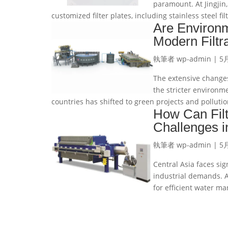
paramount. At Jingjin
customized filter plates, including stainless steel filt
Are Environm
Modern Filtra
執筆者
wp-admin
|
5月
The extensive changes 
the stricter environm
countries has shifted to green projects and pollution
How Can Filt
Challenges i
執筆者
wp-admin
|
5月
Central Asia faces sig
industrial demands. A
for efficient water m