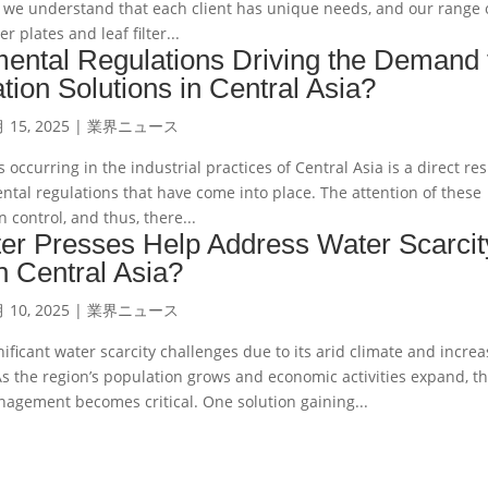
, we understand that each client has unique needs, and our range 
er plates and leaf filter...
ental Regulations Driving the Demand 
tion Solutions in Central Asia?
 15, 2025
|
業界ニュース
occurring in the industrial practices of Central Asia is a direct res
ental regulations that have come into place. The attention of these
 control, and thus, there...
er Presses Help Address Water Scarcit
n Central Asia?
 10, 2025
|
業界ニュース
nificant water scarcity challenges due to its arid climate and increa
s the region’s population grows and economic activities expand, t
anagement becomes critical. One solution gaining...