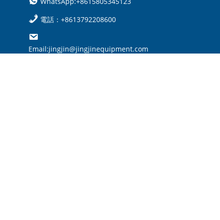
WhatsApp:+8615805345123
電話：+8613792208600
Email:jingjin@jingjinequipment.com

