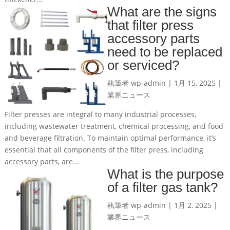
What are the signs
that filter press
accessory parts
need to be replaced
or serviced?
執筆者
wp-admin
|
1月 15, 2025
|
業界ニュース
Filter presses are integral to many industrial processes,
including wastewater treatment, chemical processing, and food
and beverage filtration. To maintain optimal performance, it’s
essential that all components of the filter press, including
accessory parts, are...
What is the purpose
of a filter gas tank?
執筆者
wp-admin
|
1月 2, 2025
|
業界ニュース