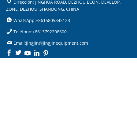
Dirección: JINGHUA ROAD, DEZHOU ECON. DEVELOP.
ZONE, DEZHOU ,SHANDONG, CHINA
WhatsApp:+8615805345123
Teléfono:+8613792208600
Email:jingjin@jingjinequipment.com

