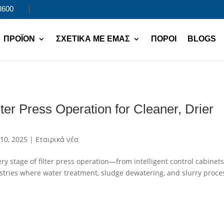
8600
ΠΡΟΪΌΝ
ΣΧΕΤΙΚΆ ΜΕ ΕΜΆΣ
ΠΌΡΟΙ
BLOGS
ter Press Operation for Cleaner, Drier
 10, 2025
|
Εταιρικά νέα
ery stage of filter press operation—from intelligent control cabinets
stries where water treatment, sludge dewatering, and slurry proce