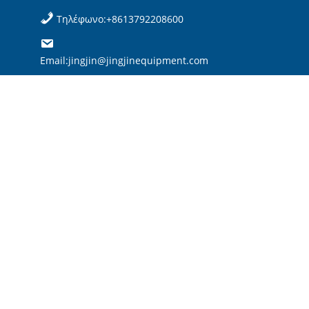
Τηλέφωνο:+8613792208600
Email:jingjin@jingjinequipment.com


ς
ίδα