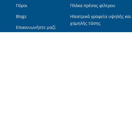
Πόροι
Πλάκα πρέσας φίλτρου
Blogs
Ηλεκτρικά γραφεία υψηλής και
χαμηλής τάσης
Επικοινωνήστε μαζί
μας
Καυτά προϊόντα
Γραφείο ισχύος χαμηλής τάση
Πρέσα πολλαπλών δίσκων με β
Αντλία με έμβολο
Δοχείο πίεσης