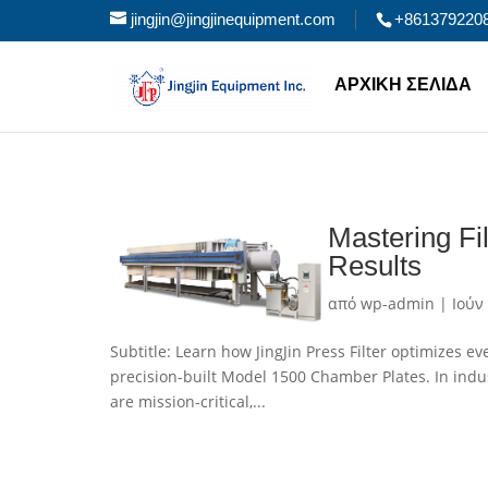
jingjin@jingjinequipment.com
+861379220
ΑΡΧΙΚΉ ΣΕΛΊΔΑ
Mastering Fil
Results
από
wp-admin
|
Ιούν
Subtitle: Learn how JingJin Press Filter optimizes ev
precision-built Model 1500 Chamber Plates. In indu
are mission-critical,...